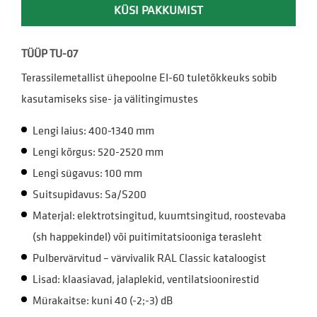
KÜSI PAKKUMIST
TÜÜP TU-07
Terassilemetallist ühepoolne EI-60 tuletõkkeuks sobib
kasutamiseks sise- ja välitingimustes
Lengi laius: 400-1340 mm
Lengi kõrgus: 520-2520 mm
Lengi sügavus: 100 mm
Suitsupidavus: Sa/S200
Materjal: elektrotsingitud, kuumtsingitud, roostevaba
(sh happekindel) või puitimitatsiooniga terasleht
Pulbervärvitud – värvivalik RAL Classic kataloogist
Lisad: klaasiavad, jalaplekid, ventilatsioonirestid
Mürakaitse: kuni 40 (-2;-3) dB